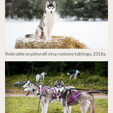
Robirobile on põhurulli otsa ronimine käkitegu, 2018a.