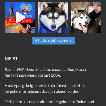
Jälgi meid Instagramis
MEIST
Kennel Hellerkantri – alaska malamuutide ja siberi
huskyde kasvandus aastast 2004.
Huskypargi kelgukoerte talu külastuspaketid,
kelgukoerte jalgsimatkad ja rakendisõidud.
Detsembrikuus korraldame kelgukoerte jõulumaad