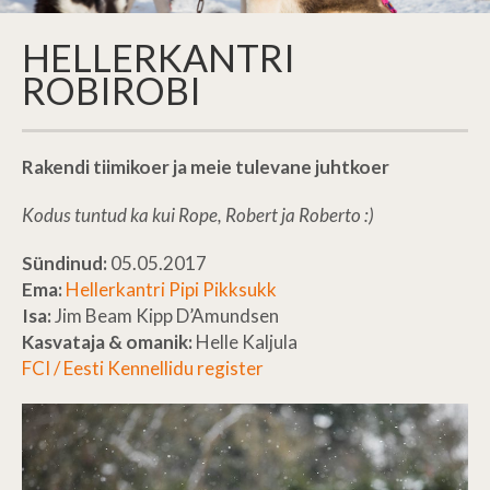
HELLERKANTRI
ROBIROBI
Rakendi tiimikoer ja meie tulevane juhtkoer
Kodus tuntud ka kui Rope, Robert ja Roberto
:)
Sündinud:
05.05.2017
Ema:
Hellerkantri Pipi Pikksukk
Isa:
Jim Beam Kipp D’Amundsen
Kasvataja & omanik:
Helle Kaljula
FCI / Eesti Kennellidu register