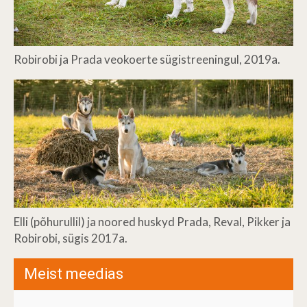
Robirobi ja Prada veokoerte sügistreeningul, 2019a.
Elli (põhurullil) ja noored huskyd Prada, Reval, Pikker ja
Robirobi, sügis 2017a.
Meist meedias