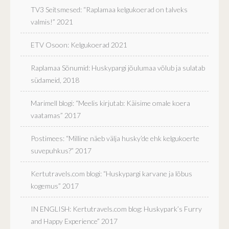
TV3 Seitsmesed: “Raplamaa kelgukoerad on talveks
valmis!” 2021
ETV Osoon: Kelgukoerad 2021
Raplamaa Sõnumid: Huskypargi jõulumaa võlub ja sulatab
südameid, 2018
Marimell blogi: “Meelis kirjutab: Käisime omale koera
vaatamas” 2017
Postimees: “Milline näeb välja husky’de ehk kelgukoerte
suvepuhkus?” 2017
Kertutravels.com blogi: “Huskypargi karvane ja lõbus
kogemus” 2017
IN ENGLISH: Kertutravels.com blog: Huskypark’s Furry
and Happy Experience” 2017