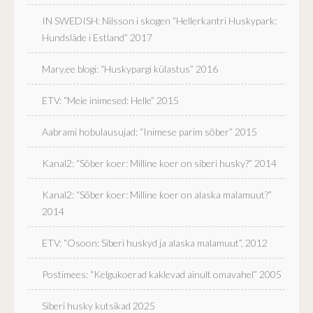
IN SWEDISH: Nilsson i skogen “Hellerkantri Huskypark:
Hundsläde i Estland” 2017
Mary.ee blogi: “Huskypargi külastus” 2016
ETV: “Meie inimesed: Helle” 2015
Aabrami hobulausujad: “Inimese parim sõber” 2015
Kanal2: “Sõber koer: Milline koer on siberi husky?” 2014
Kanal2: “Sõber koer: Milline koer on alaska malamuut?”
2014
ETV: “Osoon: Siberi huskyd ja alaska malamuut”, 2012
Postimees: “Kelgukoerad kaklevad ainult omavahel” 2005
Siberi husky kutsikad 2025