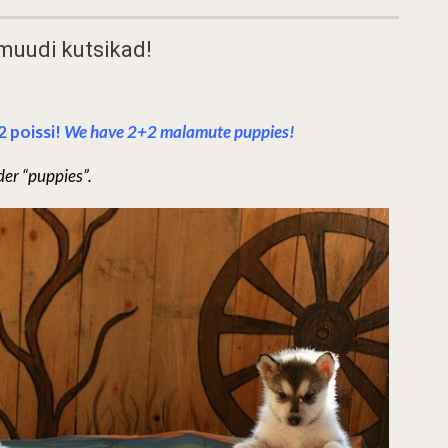
muudi kutsikad!
2 poissi!
We have 2+2 malamute puppies!
er “puppies”.