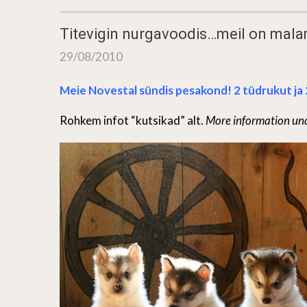
Titevigin nurgavoodis…meil on mala
29/08/2010
Meie Novestal sündis pesakond! 2 tüdrukut ja 
Rohkem infot “kutsikad” alt.
More information und