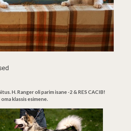
used
itus.
H. Ranger oli parim isane -2 & RES CACIB!
i oma klassis esimene.