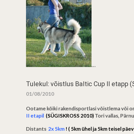
…
Tulekul: võistlus Baltic Cup II etapp
01/08/2010
Ootame kõiki rakendisportlasi võistlema või 
II etapil
(
SÜGISKROSS 2010
)
Tori vallas, Pärn
Distants
2x
5km
! ( 5km ühel ja 5km teisel päev