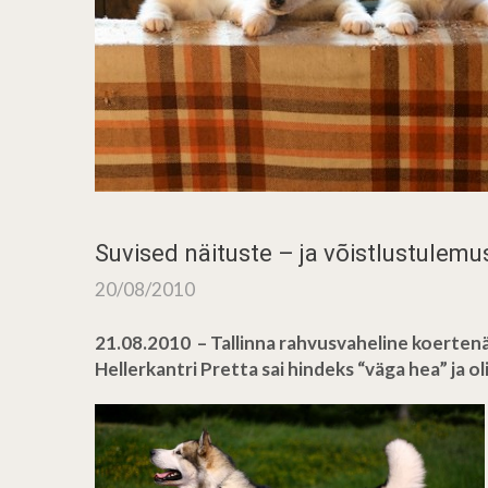
Suvised näituste – ja võistlustulem
20/08/2010
21.08.2010 – Tallinna rahvusvaheline koertenä
Hellerkantri Pretta sai hindeks “väga hea” ja ol