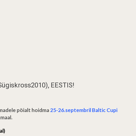
 (Sügiskross2010), EESTIS!
omadele pöialt hoidma
25-26.septembril
Baltic Cupi
umaal.
al)