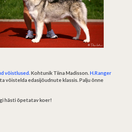
d võistlused.
Kohtunik Tiina Madisson.
H.Ranger
ta võistelda edasijõudnute klassis. Palju õnne
i hästi õpetatav koer!