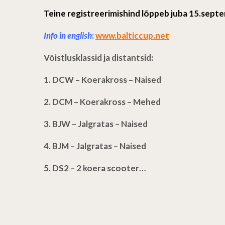
Teine registreerimishind lõppeb juba 15.septe
Info in english
:
www.balticcup.net
Võistlusklassid ja distantsid:
1. DCW – Koerakross – Naised
2. DCM – Koerakross – Mehed
3. BJW – Jalgratas – Naised
4. BJM – Jalgratas – Naised
5. DS2 – 2 koera scooter…