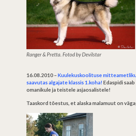
Ranger & Pretta. Fotod by Devilstar
16.08.2010 –
Kuulekuskoolituse mitteametliku
saavutas algajate klassis 1.koha!
Edaspidi saab 
omanikule ja teistele asjaosalistele!
Taaskord tõestus, et alaska malamuut on vägag