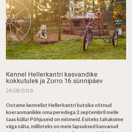
Kennel Hellerkantri kasvandike
kokkutulek ja Zorro 16.sünnipäev
24/08/2018
Ootame kennelist Hellerkantri kutsika võtnud
koeraomanikke oma peredega 2.septembril meile
taas külla! Põhjuseid on mitmeid. Esiteks tahaksime
väga näha, millisteks on meie lapsuksed kasvanud