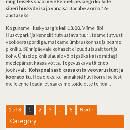
ning teiseks saab meie kenneli peaaegu kõikide
siberi huskyde isa ja vanaisa Dacabe Zorro 16-
aastaseks.
Koguneme Huskypargis
kell 13.00.
Viime läbi
Huskyparki ja kennelit tutvustava tuuri, teeme tutvust
veokoeraspordiga, matkame ümbruskonnas ja peame
pikniku. Sünnipäevale kohaselt ei puudu laualt tort ja
kohv. Ühisele piknikulauale võib igaüks ka ise midagi
meelepärast kaasa võtta. Tegevuskava täieneb
jooksvalt!
Kohapeal saab kaasa osta veovarustust ja
koeratoitu.
Hea oleks, kui annaksid huvi korral sellest
meile enne teada, et saaksime toidu ette tellida…
1 of 8
1
2
3
…
8
Next »
Category