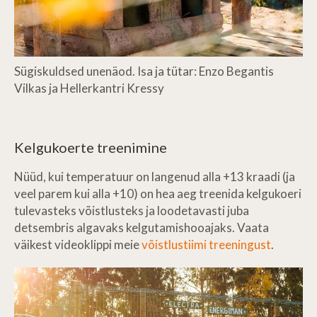
Sügiskuldsed unenäod. Isa ja tütar: Enzo Begantis
Vilkas ja Hellerkantri Kressy
Kelgukoerte treenimine
Nüüd, kui temperatuur on langenud alla +13 kraadi (ja
veel parem kui alla +10) on hea aeg treenida kelgukoeri
tulevasteks võistlusteks ja loodetavasti juba
detsembris algavaks kelgutamishooajaks. Vaata
väikest videoklippi meie
võistlustiimi treeningust
.