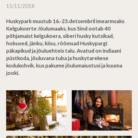
15/11/2018
Huskypark muutub 16.-23.detsembril imearmsaks
Kelgukoerte Jõulumaaks, kus Sind ootab 40
põhjamaist kelgukoera, siberi husky kutsikad,
hobused, jänku, kiisu, rõõmsad Huskypargi
päkapikud ja jõuluehteis talu. Avatud on indiaani
püstkoda, jõuluvana tuba ja huskytarekese
kodukohvik, kus pakume jõulumaiustusi ja kuuma
jooki.