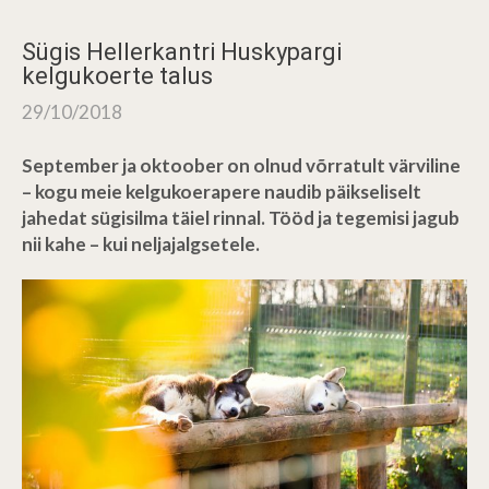
Sügis Hellerkantri Huskypargi
kelgukoerte talus
29/10/2018
September ja oktoober on olnud võrratult värviline
– kogu meie kelgukoerapere naudib päikseliselt
jahedat sügisilma täiel rinnal. Tööd ja tegemisi jagub
nii kahe – kui neljajalgsetele.