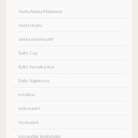
Aasta Alaska Malamuut
Aasta Husky
alaska malamuudid
Baltic Cup
Balto Kevadkarikas
Balto Sügiskross
erinäitus
hellerkantri
Huskypark
kasvandike kokkutulek