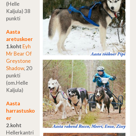
(Helle
Kaljula) 38
punkti
Aasta
aretuskoer
1.koht
Eyh
Mr Bear Of
Greystone
Shadow
, 20
punkti
(om.Helle
Kaljula)
Aasta
harrastusko
er
2.koht
Hellerkantri