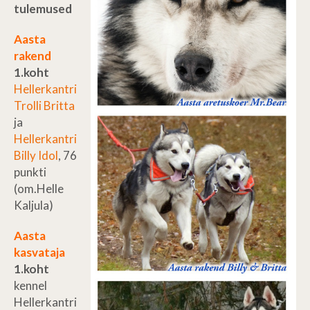
tulemused
Aasta
rakend
1.koht
Hellerkantri
Trolli Britta
ja
Hellerkantri
Billy Idol
, 76
punkti
(om.Helle
Kaljula)
Aasta
kasvataja
1.koht
kennel
Hellerkantri