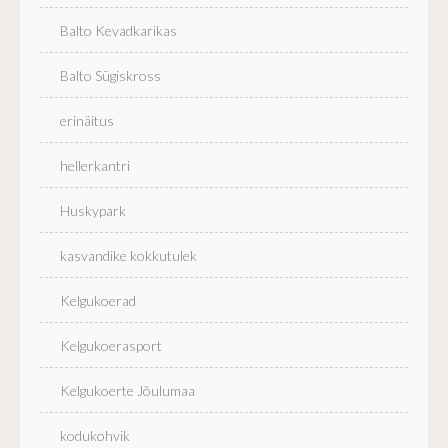
Balto Kevadkarikas
Balto Sügiskross
erinäitus
hellerkantri
Huskypark
kasvandike kokkutulek
Kelgukoerad
Kelgukoerasport
Kelgukoerte Jõulumaa
kodukohvik