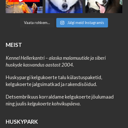
Vaata rohkem...
Jälgi meid Instagramis
MEIST
Kennel Hellerkantri – alaska malamuutide ja siberi
huskyde kasvandus aastast 2004.
Huskypargi kelgukoerte talu külastuspaketid,
kelgukoerte jalgsimatkad ja rakendisõidud.
Detsembrikuus korraldame kelgukoerte jõulumaad
ning juulis
kelgukoerte kohvikupäeva.
HUSKYPARK