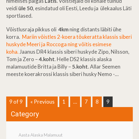
nimelises paigas
Lätis.
Võistlejaid oli kohale tulnud
veidi
üle 50
, esindatud oli Eesti, Leedu ja ülekaalus Läti
sportlased.
Võistlusraja pikkus oli
4km
ning distants läbiti ühe
korra.
Mariin võistles 2-koera tõukeratta klassis siberi
huskyde Meeri ja Roccoga ning võitis esimese
koha.
Jaanus DR4 klassis siberi huskyde Zipo, Nilsson,
Tom ja Zero –
4.koht
. Helle DS2 klassis alaska
malamuutide Britta ja Billy –
5.koht
. Allar Seemen
meeste koerakrossi klassis siberi husky Nemo -…
9 of 9
« Previous
1
…
7
8
9
Category
Aasta Alaska Malamuut