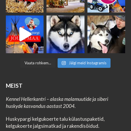
Vaata rohkem...
Jälgi meid Instagramis
MEIST
Kennel Hellerkantri – alaska malamuutide ja siberi
huskyde kasvandus aastast 2004.
Huskypargi kelgukoerte talu külastuspaketid,
kelgukoerte jalgsimatkad ja rakendisõidud.