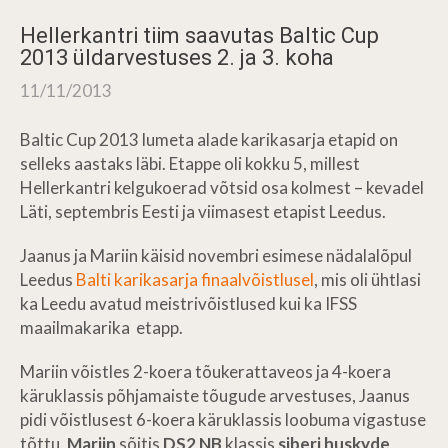
Hellerkantri tiim saavutas Baltic Cup
2013 üldarvestuses 2. ja 3. koha
11/11/2013
Baltic Cup 2013 lumeta alade karikasarja etapid on
selleks aastaks läbi. Etappe oli kokku 5, millest
Hellerkantri kelgukoerad võtsid osa kolmest – kevadel
Läti, septembris Eesti ja viimasest etapist Leedus.
Jaanus ja Mariin käisid novembri esimese nädalalõpul
Leedus
Balti karikasarja finaalvõistlusel
, mis oli ühtlasi
ka Leedu avatud meistrivõistlused kui ka IFSS
maailmakarika etapp.
Mariin võistles 2-koera tõukerattaveos ja 4-koera
käruklassis põhjamaiste tõugude arvestuses, Jaanus
pidi võistlusest 6-koera käruklassis loobuma vigastuse
tõttu.
Mariin
sõitis
DS2 NB
klassis
siberi huskyde