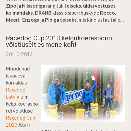
Zipo ja Nilssoniga
ning tuli
teiseks
,
üldarvestuses
kolmandaks.
DR4NB
klassis siberi huskyde
Rocco,
Meeri, Enzoga ja Pipiga teiseks
, mis kindlustas talle…
Racedog Cup 2013 kelgukoeraspordi
võistluselt esimene koht
30/10/2013
Möödunud
laupäeval
korraldas
Racedog
Latvia
tiim
kelgukoeraspo
rdi võistluse
Racedog Cup
2013
Atari