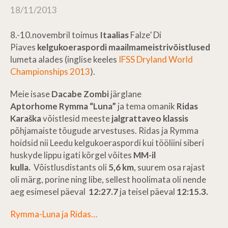
18/11/2013
8.-10.novembril toimus
Itaalias
Falze’ Di
Piaves
kelgukoeraspordi maailmameistrivõistlused
lumeta alades (inglise keeles
IFSS Dryland World
Championships 2013
).
Meie isase
Dacabe Zombi
järglane
Aptorhome Rymma “Luna”
ja tema omanik
Ridas
Karaška
võistlesid meeste
jalgrattaveo klassis
põhjamaiste tõugude arvestuses. Ridas ja Rymma
hoidsid nii Leedu kelgukoeraspordi kui tööliini siberi
huskyde lippu igati kõrgel võites
MM-il
kulla.
Võistlusdistants oli
5,6 km
, suurem osa rajast
oli märg, porine ning libe, sellest hoolimata oli
nende
aeg esimesel päeval
12:27.7
ja teisel päeval
12:15.3.
Rymma-Luna ja Ridas…