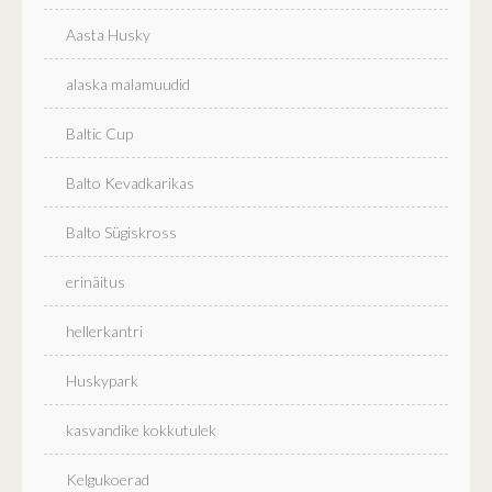
Aasta Husky
alaska malamuudid
Baltic Cup
Balto Kevadkarikas
Balto Sügiskross
erinäitus
hellerkantri
Huskypark
kasvandike kokkutulek
Kelgukoerad