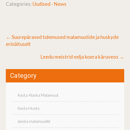
Categories:
Uudised - News
Post
←
Suurepärased tulemused malamuutide ja huskyde
navigation
erinäituselt
Leedu meistrid nelja koera käruveos
→
Category
Aasta Alaska Malamuut
Aasta Husky
alaska malamuudid