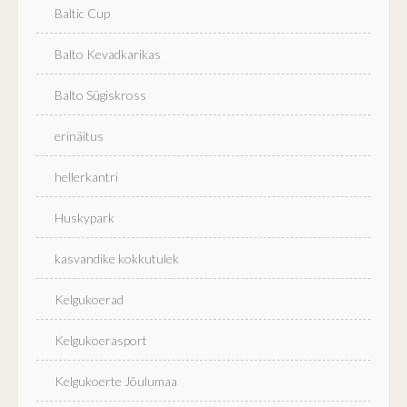
Baltic Cup
Balto Kevadkarikas
Balto Sügiskross
erinäitus
hellerkantri
Huskypark
kasvandike kokkutulek
Kelgukoerad
Kelgukoerasport
Kelgukoerte Jõulumaa