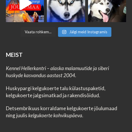
Vaata rohkem...
Jälgi meid Instagramis
MEIST
Kennel Hellerkantri – alaska malamuutide ja siberi
huskyde kasvandus aastast 2004.
Huskypargi kelgukoerte talu külastuspaketid,
kelgukoerte jalgsimatkad ja rakendisõidud.
Detsembrikuus korraldame kelgukoerte jõulumaad
ning juulis
kelgukoerte kohvikupäeva.