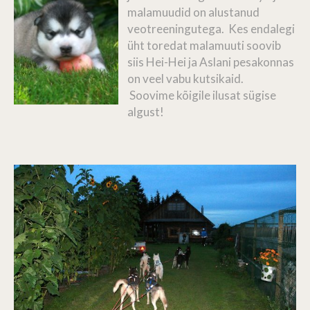
malamuudid on alustanud
veotreeningutega. Kes endalegi
üht toredat malamuuti soovib
siis Hei-Hei ja Aslani pesakonnas
on veel vabu kutsikaid.
Soovime kõigile ilusat sügise
algust!