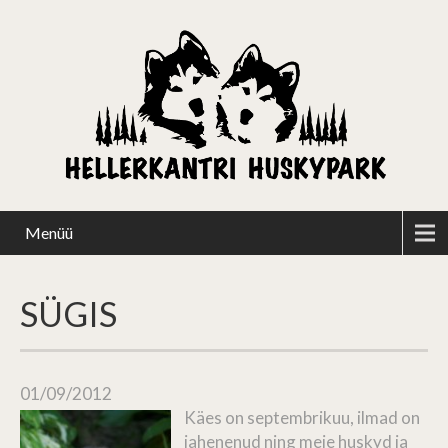
Menüü
SÜGIS
01/09/2012
Käes on septembrikuu, ilmad on
jahenenud ning meie huskyd ja