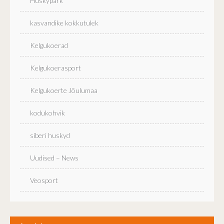
Huskypark
kasvandike kokkutulek
Kelgukoerad
Kelgukoerasport
Kelgukoerte Jõulumaa
kodukohvik
siberi huskyd
Uudised – News
Veosport