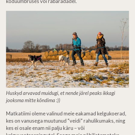
koduümbruses või rabaradadel.
Huskyd arvavad muidugi, et nende järel peaks ikkagi
jooksma mitte kõndima :))
Matkatiimi oleme valinud meie eakamad kelgukoerad,
kes on vanusega muutunud “veidi” rahulikumaks, ning
kes ei osale enam nii palju käru – või