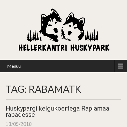
Menüü
TAG: RABAMATK
Huskypargi kelgukoertega Raplamaa
rabadesse
13/05/2018