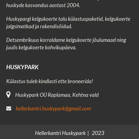
huskyde kasvandus aastast 2004.
Huskypargi kelgukoerte talu külastuspaketid, kelgukoerte
jalgsimatkad ja rakendisõidud.
Detsembrikuus korraldame kelgukoerte jõulumaad ning
juulis
kelgukoerte kohvikupäeva.
HUSKYPARK
Külastus tuleb kindlasti ette broneerida!
Huskypark OÜ Raplamaa, Kehtna vald
hellerkantri.huskypark@gmail.com
Hellerkantri Huskypark | 2023