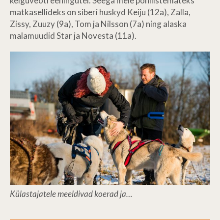
kelguveotreeningutel. Seega meie põhilistemateks
matkasellideks on siberi huskyd Keiju (12a), Zalla,
Zissy, Zuuzy (9a), Tom ja Nilsson (7a) ning alaska
malamuudid Star ja Novesta (11a).
Külastajatele meeldivad koerad ja…