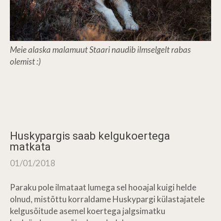
Meie alaska malamuut Staari naudib ilmselgelt rabas
olemist :)
Huskypargis saab kelgukoertega
matkata
01/01/2018
Paraku pole ilmataat lumega sel hooajal kuigi helde
olnud, mistõttu korraldame Huskypargi külastajatele
kelgusõitude asemel koertega jalgsimatku