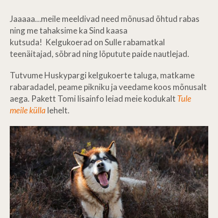
Jaaaaa…meile meeldivad need mõnusad õhtud rabas
ning me tahaksime ka Sind kaasa
kutsuda! Kelgukoerad on Sulle rabamatkal
teenäitajad, sõbrad ning lõputute paide nautlejad.
Tutvume Huskypargi kelgukoerte taluga, matkame
rabaradadel, peame pikniku ja veedame koos mõnusalt
aega. Pakett Tomi lisainfo leiad meie kodukalt
Tule
meile külla
lehelt.